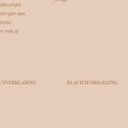
atuurlijke
delingen aan
iotic
en met al
acyverklaring
Klachtenregeling