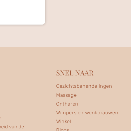
SNEL NAAR
Gezichtsbehandelingen
Massage
Ontharen
Wimpers en wenkbrauwen
e
Winkel
heid van de
Blogs