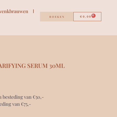
wenkbrauwen
0
BOEKEN
€
0,00
ARIFYING SERUM 30ML
n besteding van €50,-
eding van €75,-