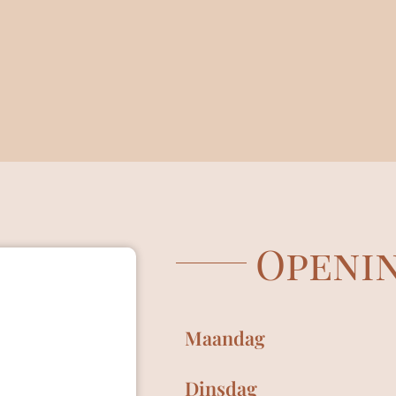
Openin
Maandag
Dinsdag