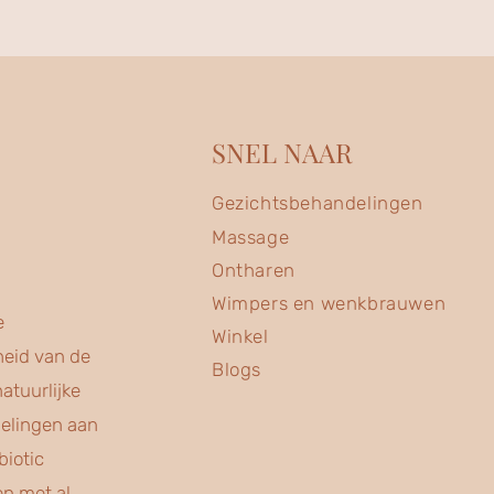
SNEL NAAR
Gezichtsbehandelingen
Massage
Ontharen
Wimpers en wenkbrauwen
e
Winkel
heid van de
Blogs
atuurlijke
delingen aan
iotic
en met al