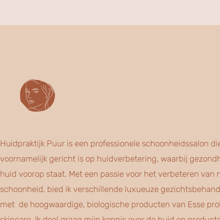
Huidpraktijk Puur is een professionele schoonheidssalon di
voornamelijk gericht is op huidverbetering, waarbij gezond
huid voorop staat. Met een passie voor het verbeteren van n
schoonheid, bied ik verschillende luxueuze gezichtsbehan
met de hoogwaardige, biologische producten van Esse prob
skincare. Ik deel graag mijn kennis over de huid en product