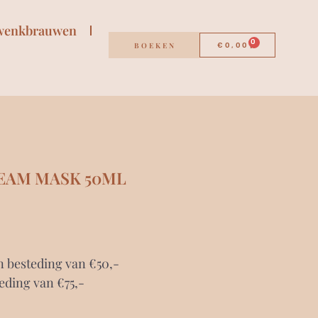
wenkbrauwen
0
BOEKEN
€
0,00
REAM MASK 50ML
n besteding van €50,-
eding van €75,-