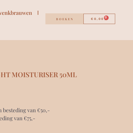
wenkbrauwen
0
BOEKEN
€
0,00
GHT MOISTURISER 50ML
n besteding van €50,-
eding van €75,-