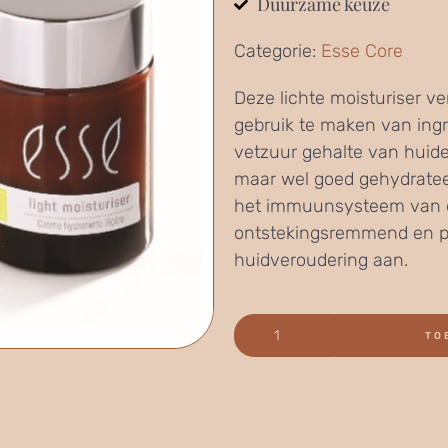
Duurzame keuze
Categorie:
Esse Core
Deze lichte moisturiser v
gebruik te maken van ingre
vetzuur gehalte van huide
maar wel goed gehydrateer
het immuunsysteem van de
ontstekingsremmend en pa
huidveroudering aan.
TO