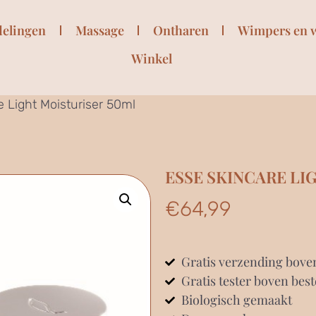
delingen
Massage
Ontharen
Wimpers en 
Winkel
 Light Moisturiser 50ml
ESSE SKINCARE LI
€
64,99
Gratis verzending bove
Gratis tester boven best
Biologisch gemaakt